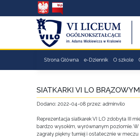
Strona Główna
e-Dziennik
O szkole
SIATKARKI VI LO BRĄZOWY
Dodano: 2022-04-08 przez: adminvilo
Reprezentacja siatkarek VI LO zdobyła III mi
bardzo wysokim, wyrównanym poziomie. W tr
zagrały piękny turniej i ostatecznie w mecz