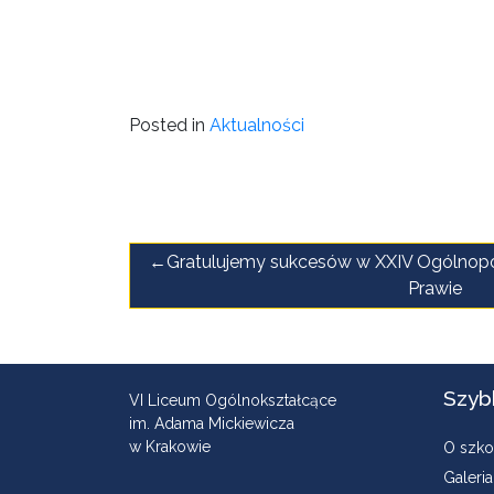
Posted in
Aktualności
Nawigacja
Gratulujemy sukcesów w XXIV Ogólnopol
Prawie
wpisu
Szyb
VI Liceum Ogólnokształcące
im. Adama Mickiewicza
w Krakowie
O szko
Galeria