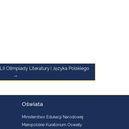
 LII Olimpiady Literatury i Języka Polskiego
Oświata
Ministerstwo Edukacji Narodowej
Małopolskie Kuratorium Oświaty