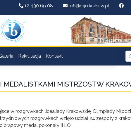
12 430 69 08
lo6@mjo.krakow.pl
Galeria
Rekrutacja
Kontakt
MI MEDALISTKAMI MISTRZOSTW KRAK
ejsce w rozgrywkach licealiady Krakowskiej Olimpiady Młodzie
zydniowych rozgrywkach wzięło udział 24 zespoły z krakow
u o brązowy medal pokonały II LO.