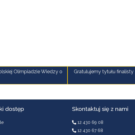
skiej Olimpiadzie Wiedzy o
Gratulujemy tytułu finalisty
ki dostęp
Skontaktuj się z nami
le
12 430 69 08
12 430 67 68