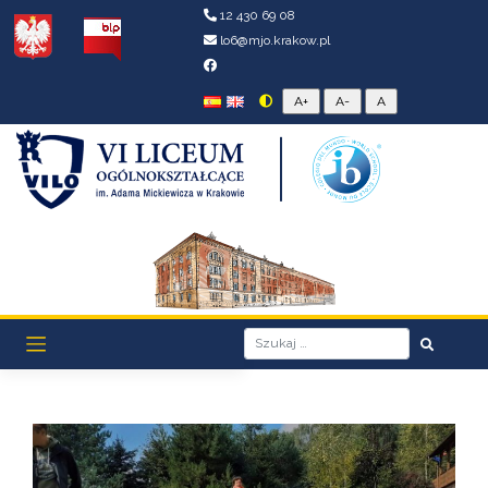
12 430 69 08
lo6@mjo.krakow.pl