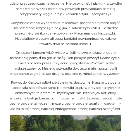
udało) przyszedł czas na jedzenie. Kiełbasy, chleb i pianki – wszystko
naraz (te pierwsze i ostatnie w pewnych przypadkach bardziej
przypominały węgiel niż jakikolwiek artykuł spożywczy).
Oczywiście żadne wydarzenie imprezowo-podobne nie może obejść
się bez tańca; rozpoczęła belgijka, a zakończyło YMCA. Po drodze
przewinęły się ikoniczne utwory jak Macarena, czy kaczuszki.
Nastolatkowie zaczynali coraz bardziej przypominać rozhulane
towarzystwo na polskim weselu.
Zmęczeni tańcem VILO-wicze wrócili na swoje leżaczki, gdzie
narodził się pomysł na grę w mafię. Ten pomysł przeżył udane życie i
umarł otoczony przez przyjaciół i gangsterów. Po czym został
wskrzeszony, bo klasie Ic przypadła do gustu mafia i postanowili
ekspresowo zagrać po raz drugi w ostatnie 15 minut przed wyjazdem.
Powrót do Krakowa odbył się śpiewnie, dosłownie. Klasa artystyczna
upodobała sobie ćwierkanie jak słowiki (bądź w przypadku tych nie
obdarzonych talentami muzycznymi: miauczenie jak kot, który
narzeka na brak jedzenia, pomimo pełnej miski). Licealiści wrócili może
trochę bardziej zmęczeni, może z trochę bardziej zdartymi gardłami –
ale za to też trochę bardziej zintegrowani i trochę bardziej szczęśliwi.