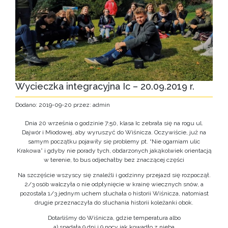
Wycieczka integracyjna Ic – 20.09.2019 r.
Dodano: 2019-09-20 przez: admin
Dnia 20 września o godzinie 7:50, klasa Ic zebrała się na rogu ul.
Dajwór i Miodowej, aby wyruszyć do Wiśnicza. Oczywiście, już na
samym początku pojawiły się problemy pt. “Nie ogarniam ulic
Krakowa” i gdyby nie porady tych, obdarzonych jakąkolwiek orientacją
w terenie, to bus odjechałby bez znaczącej części
Na szczęście wszyscy się znaleźli i godzinny przejazd się rozpoczął.
2/3 osób walczyła o nie odpłynięcie w krainę wiecznych snów, a
pozostała 1/3 jednym uchem słuchała o historii Wiśnicza, natomiast
drugie przeznaczyła do słuchania historii koleżanki obok.
Dotarliśmy do Wiśnicza, gdzie temperatura albo
a) spadała 9 dni i 9 nocy jak kowadło z nieba