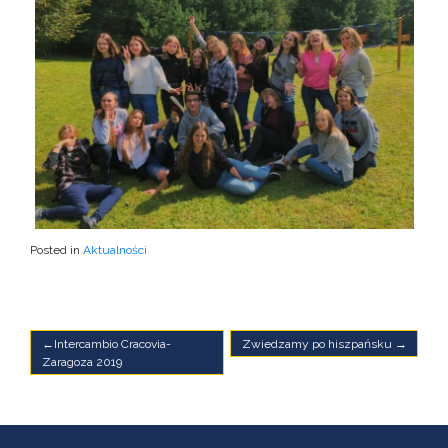
Posted in
Aktualności
Nawigacja
Intercambio Cracovia-
Zwiedzamy po hiszpańsku
Zaragoza 2019
wpisu