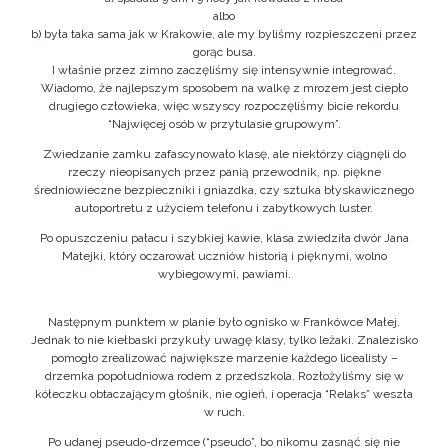
albo
b) była taka sama jak w Krakowie, ale my byliśmy rozpieszczeni przez
gorąc busa.
I właśnie przez zimno zaczęliśmy się intensywnie integrować.
Wiadomo, że najlepszym sposobem na walkę z mrozem jest ciepło
drugiego człowieka, więc wszyscy rozpoczęliśmy bicie rekordu
“Najwięcej osób w przytulasie grupowym”.
Zwiedzanie zamku zafascynowało klasę, ale niektórzy ciągnęli do
rzeczy nieopisanych przez panią przewodnik, np. piękne
średniowieczne bezpieczniki i gniazdka, czy sztuka błyskawicznego
autoportretu z użyciem telefonu i zabytkowych luster.
Po opuszczeniu pałacu i szybkiej kawie, klasa zwiedziła dwór Jana
Matejki, który oczarował uczniów historią i pięknymi, wolno
wybiegowymi, pawiami.
Następnym punktem w planie było ognisko w Frankówce Małej.
Jednak to nie kiełbaski przykuły uwagę klasy, tylko leżaki. Znalezisko
pomogło zrealizować największe marzenie każdego licealisty –
drzemka popołudniowa rodem z przedszkola. Rozłożyliśmy się w
kółeczku obtaczającym głośnik, nie ogień, i operacja “Relaks” weszła
w ruch.
Po udanej pseudo-drzemce (“pseudo”, bo nikomu zasnąć się nie