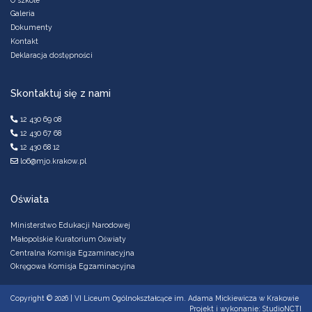
Galeria
Dokumenty
Kontakt
Deklaracja dostępności
Skontaktuj się z nami
12 430 69 08
12 430 67 68
12 430 68 12
lo6@mjo.krakow.pl
Oświata
Ministerstwo Edukacji Narodowej
Małopolskie Kuratorium Oświaty
Centralna Komisja Egzaminacyjna
Okręgowa Komisja Egzaminacyjna
Copyright © 2026
|
VI Liceum Ogólnokształcące im. Adama Mickiewicza w Krakowie
Projekt i wykonanie: StudioNCTI