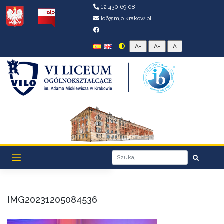
12 430 69 08
lo6@mjo.krakow.pl
IMG20231205084536