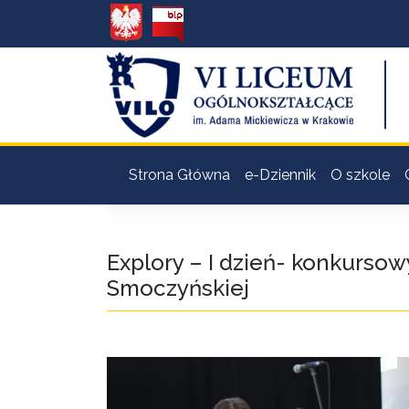
Strona Główna
e-Dziennik
O szkole
Explory – I dzień- konkursowy
Smoczyńskiej