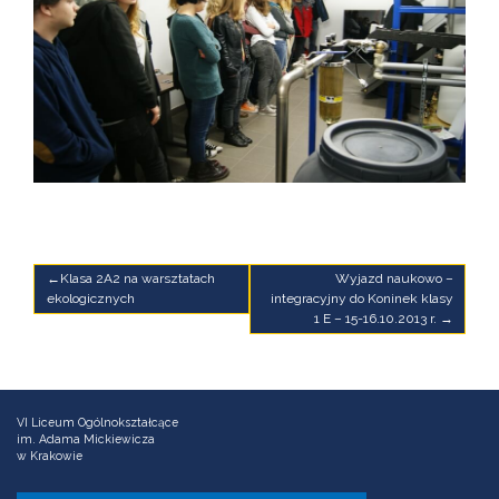
Nawigacja
Klasa 2A2 na warsztatach
Wyjazd naukowo –
ekologicznych
integracyjny do Koninek klasy
wpisu
1 E – 15-16.10.2013 r.
VI Liceum Ogólnokształcące
im. Adama Mickiewicza
w Krakowie