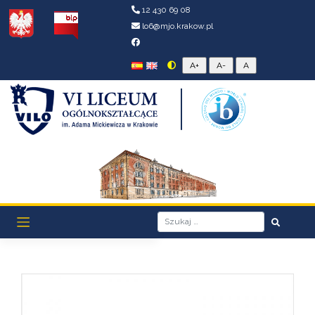
12 430 69 08
lo6@mjo.krakow.pl