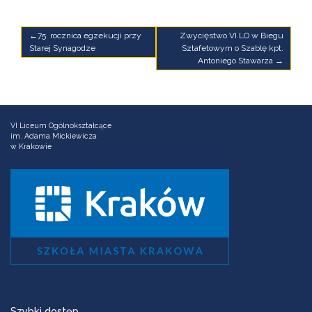
Nawigacja
75. rocznica egzekucji przy
Zwycięstwo VI LO w Biegu
Starej Synagodze
Sztafetowym o Szablę kpt.
wpisu
Antoniego Stawarza
VI Liceum Ogólnokształcące
im. Adama Mickiewicza
w Krakowie
Szybki dostęp