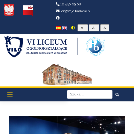
12 430 69 08
lo6@mjo.krakow.pl