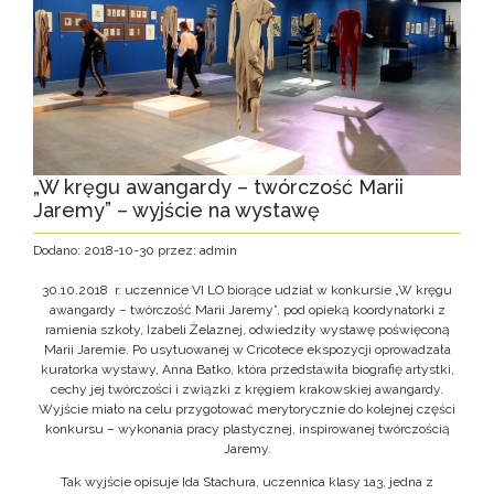
„W kręgu awangardy – twórczość Marii
Jaremy” – wyjście na wystawę
Dodano: 2018-10-30 przez: admin
30.10.2018 r. uczennice VI LO biorące udział w konkursie „W kręgu
awangardy – twórczość Marii Jaremy”, pod opieką koordynatorki z
ramienia szkoły, Izabeli Żelaznej, odwiedziły wystawę poświęconą
Marii Jaremie. Po usytuowanej w Cricotece ekspozycji oprowadzała
kuratorka wystawy, Anna Batko, która przedstawiła biografię artystki,
cechy jej twórczości i związki z kręgiem krakowskiej awangardy.
Wyjście miało na celu przygotować merytorycznie do kolejnej części
konkursu – wykonania pracy plastycznej, inspirowanej twórczością
Jaremy.
Tak wyjście opisuje Ida Stachura, uczennica klasy 1a3, jedna z