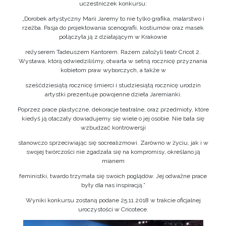
uczestniczek konkursu:
„Dorobek artystyczny Marii Jaremy to nie tylko grafika, malarstwo i
rzeźba. Pasja do projektowania scenografii, kostiumów oraz masek
połączyła ją z działającym w Krakowie
reżyserem Tadeuszem Kantorem. Razem założyli teatr Cricot 2.
Wystawa, którą odwiedziliśmy, otwarta w setną rocznicę przyznania
kobietom praw wyborczych, a także w
sześćdziesiątą rocznicę śmierci i studziesiątą rocznicę urodzin
artystki prezentuje powojenne dzieła Jaremianki.
Poprzez prace plastyczne, dekoracje teatralne, oraz przedmioty, które
kiedyś ją otaczały dowiadujemy się wiele o jej osobie. Nie bała się
wzbudzać kontrowersji
stanowczo sprzeciwiając się socrealizmowi. Zarówno w życiu, jak i w
swojej twórczości nie zgadzała się na kompromisy, określano ją
mianem
feministki, twardo trzymała się swoich poglądów. Jej odważne prace
były dla nas inspiracją.”
Wyniki konkursu zostaną podane 25.11.2018 w trakcie oficjalnej
uroczystości w Cricotece.