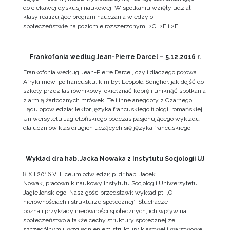
do ciekawej dyskusji naukowej. W spotkaniu wzięły udział
klasy realizujące program nauczania wiedzy o
społeczeństwie na poziomie rozszerzonym: 2C, 2E i 2F.
Frankofonia według Jean-Pierre Darcel – 5.12.2016 r.
Frankofonia według Jean-Pierre Darcel, czyli dlaczego połowa
Afryki mówi po francusku, kim był Leopold Senghor, jak dojść do
szkoły przez las równikowy, okiełznać kobrę i uniknąć spotkania
z armią źarłocznych mrówek. Te i inne anegdoty z Czarnego
Lądu opowiedział lektor języka francuskiego filologii romańskiej
Uniwersytetu Jagiellońskiego podczas pasjonującego wykladu
dla uczniów klas drugich uczących się języka francuskiego.
Wykład dra hab. Jacka Nowaka z Instytutu Socjologii UJ
8 XII 2016 VI Liceum odwiedził p. dr hab. Jacek
Nowak, pracownik naukowy Instytutu Socjologii Uniwersytetu
Jagiellońskiego. Nasz gość przedstawił wykład pt. „O
nierównościach i strukturze społecznej”. Słuchacze
poznali przykłady nierówności społecznych, ich wpływ na
społeczeństwo a także cechy struktury społecznej ze
szczególnym uwzględnieniem struktury klasowej i warstwowej.