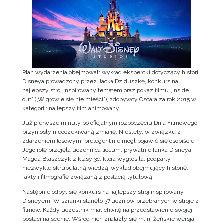
Plan wydarzenia obejmował: wykład ekspercki dotyczący historii
Disneya prowadzony przez Jacka Dziduszkę, konkurs na
najlepszy strój inspirowany tematem oraz pokaz filmu „Inside
out” („W głowie się nie mieści”), zdobywcy Oscara za rok 2015 w
kategorii: najlepszy film animowany.
Już pierwsze minuty po oficjalnym rozpoczęciu Dnia Filmowego
przyniosły nieoczekiwaną zmianę. Niestety, w związku z
zdarzeniem losowym, prelegent nie mógł pojawić się osobiście.
Jego rolę przejęła uczennica liceum, prywatnie fanka Disneya,
Magda Błaszczyk z klasy 3c, która wygłosiła, podparty
niezwykle skrupulatną wiedzą, wykład obejmujący historię,
fakty i filmografię związaną z postacią tytułową.
Następnie odbył się konkurs na najlepszy strój inspirowany
Disneyem. W szranki stanęło 37 uczniów przebranych w stroje z
filmów. Każdy uczestnik miał chwilę na przedstawienie swojej
postaci na scenie. Wśród nich znalazły się m.in. żeńskie wersja