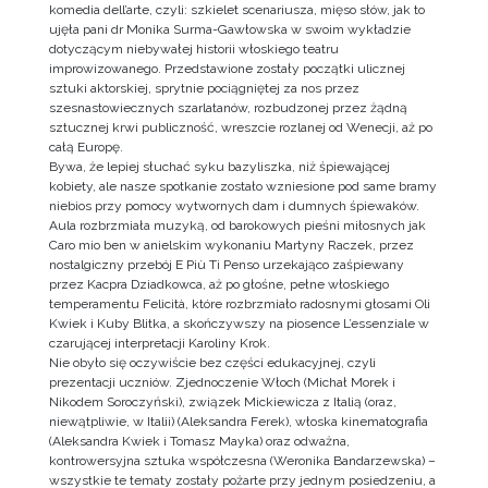
komedia dell’arte, czyli: szkielet scenariusza, mięso słów, jak to
ujęła pani dr Monika Surma-Gawłowska w swoim wykładzie
dotyczącym niebywałej historii włoskiego teatru
improwizowanego. Przedstawione zostały początki ulicznej
sztuki aktorskiej, sprytnie pociągniętej za nos przez
szesnastowiecznych szarlatanów, rozbudzonej przez żądną
sztucznej krwi publiczność, wreszcie rozlanej od Wenecji, aż po
całą Europę.
Bywa, że lepiej słuchać syku bazyliszka, niż śpiewającej
kobiety, ale nasze spotkanie zostało wzniesione pod same bramy
niebios przy pomocy wytwornych dam i dumnych śpiewaków.
Aula rozbrzmiała muzyką, od barokowych pieśni miłosnych jak
Caro mio ben w anielskim wykonaniu Martyny Raczek, przez
nostalgiczny przebój E Più Ti Penso urzekająco zaśpiewany
przez Kacpra Dziadkowca, aż po głośne, pełne włoskiego
temperamentu Felicità, które rozbrzmiało radosnymi głosami Oli
Kwiek i Kuby Blitka, a skończywszy na piosence L’essenziale w
czarującej interpretacji Karoliny Krok.
Nie obyło się oczywiście bez części edukacyjnej, czyli
prezentacji uczniów. Zjednoczenie Włoch (Michał Morek i
Nikodem Soroczyński), związek Mickiewicza z Italią (oraz,
niewątpliwie, w Italii) (Aleksandra Ferek), włoska kinematografia
(Aleksandra Kwiek i Tomasz Mayka) oraz odważna,
kontrowersyjna sztuka współczesna (Weronika Bandarzewska) –
wszystkie te tematy zostały pożarte przy jednym posiedzeniu, a