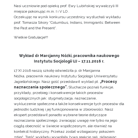
Nasi uczniowie pod opieką prof. Ewy Lubińskiej wywalczyli III
miejsce pokonując m.in. I i V LO .
Oczekując na wynik konkursu uczestnicy wysłuchali wykładu
prof. Tomasza Sikory ”Columbus, Indians, Immigrants: Between
the Past and the Present”.
Wielkie Gratulacje!!!
Wykład dr Marcjanny Nóżki, pracownika naukowego
Instytutu Socjologii UJ – 17.11.2016 r.
17 XI 2016 naszą szkołę odwiedziła p. dr Marcjanna
Nóżka, pracownik naukowy Instytutu Socjologii Uniwersytetu
Jagiellońskiego. Nasz gość przedstawił wykład pt.
„Procesy
naznaczania społecznego”.
Słuchacze poznali funkcje,
przykłady, przebieg i konsekwencje takich procesów
socjologicznych jak: stygmatyzacja, naznaczanie,
wykluczenie społeczne a także konsekwencje tych procesów dla
jednostki ludzkiej i jej funkcjonowania w zbiorowości. Nasz
ekspert przedstawił ponadto wybrane teorie dotyczące
naznaczania społecznego, zwracając uwagę nie tylko na jego
ciągłą obecność w świecie współczesnym, ale również na
kontekst historyczny. Przekaz został wzbogacony pokazem
zdjęć. Treść wykładu wywołała żywą reakcję sali, skłaniając