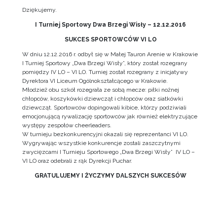
Dziękujemy.
I Turniej Sportowy Dwa Brzegi Wisły – 12.12.2016
SUKCES SPORTOWCÓW VI LO
W dniu 12.12.2016 r. odbył się w Małej Tauron Arenie w Krakowie
I Turniej Sportowy „Dwa Brzegi Wisły”, który został rozegrany
pomiędzy IV LO – VI LO. Turniej został rozegrany z inicjatywy
Dyrektora VI Liceum Ogólnokształcącego w Krakowie.
Młodzież obu szkół rozegrała ze sobą mecze: piłki nożnej
chłopców, koszykówki dziewcząt i chłopców oraz siatkówki
dziewcząt. Sportowców dopingowali kibice, którzy podziwiali
emocjonującą rywalizację sportowców jak również elektryzujące
występy zespołów cheerleaders.
W turnieju bezkonkurencyjni okazali się reprezentanci VI LO.
Wygrywając wszystkie konkurencje zostali zaszczytnymi
zwycięzcami I Turnieju Sportowego „Dwa Brzegi Wisły” IV LO –
VI LO oraz odebrali z rąk Dyrekcji Puchar.
GRATULUJEMY I ŻYCZYMY DALSZYCH SUKCESÓW