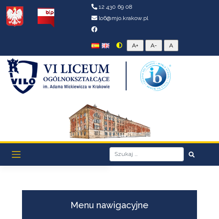
12 430 69 08
lo6@mjo.krakow.pl
Menu nawigacyjne