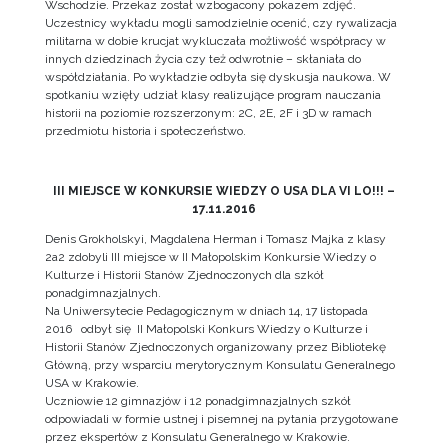
Wschodzie. Przekaz został wzbogacony pokazem zdjęć.
Uczestnicy wykładu mogli samodzielnie ocenić, czy rywalizacja
militarna w dobie krucjat wykluczała możliwość współpracy w
innych dziedzinach życia czy też odwrotnie – skłaniała do
współdziałania. Po wykładzie odbyła się dyskusja naukowa. W
spotkaniu wzięły udział klasy realizujące program nauczania
historii na poziomie rozszerzonym: 2C, 2E, 2F i 3D w ramach
przedmiotu historia i społeczeństwo.
III MIEJSCE W KONKURSIE WIEDZY O USA DLA VI LO!!! –
17.11.2016
Denis Grokholskyi, Magdalena Herman i Tomasz Majka z klasy
2a2 zdobyli III miejsce w II Małopolskim Konkursie Wiedzy o
Kulturze i Historii Stanów Zjednoczonych dla szkół
ponadgimnazjalnych.
Na Uniwersytecie Pedagogicznym w dniach 14, 17 listopada
2016 odbył się II Małopolski Konkurs Wiedzy o Kulturze i
Historii Stanów Zjednoczonych organizowany przez Bibliotekę
Główną, przy wsparciu merytorycznym Konsulatu Generalnego
USA w Krakowie.
Uczniowie 12 gimnazjów i 12 ponadgimnazjalnych szkół
odpowiadali w formie ustnej i pisemnej na pytania przygotowane
przez ekspertów z Konsulatu Generalnego w Krakowie.