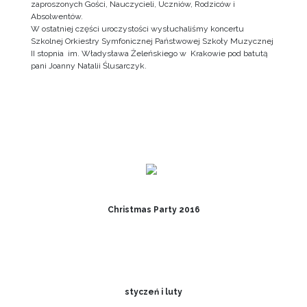
zaproszonych Gości, Nauczycieli, Uczniów, Rodziców i
Absolwentów.
W ostatniej części uroczystości wysłuchaliśmy koncertu
Szkolnej Orkiestry Symfonicznej Państwowej Szkoły Muzycznej
II stopnia im. Władysława Żeleńskiego w Krakowie pod batutą
pani Joanny Natalii Ślusarczyk.
Christmas Party 2016
styczeń i luty