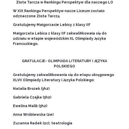
Złota Tarcza w Rankingu Perspektyw dla naszego LO
W XIX Rankingu Perspektyw nasze Liceum zostało
odznaczone Złota Tarczą
Gratulujemy Małgorzacie Lebicy z klasy IIF
Małgorzata Lebica z klasy IIF zakwalifikowała się do
udziału w etapie wojewódzkim XL Olimpiady Języka
Francuskiego.
GRATULACJE- OLIMPIADA LITERATURY I JĘZYKA
POLSKIEGO
Gratulujemy zakwalifikowania si
ę do etapu okręgowego
XLVII Olimpiady Literatury i Języka Polskiego:
Natalia Bro
żek (3h2)
Gabriela Czajka (3h2)
Ewelina Malik (3h2)
Anna Wróblewska (2e)
Zuzanna Radek (2c); teatrologia