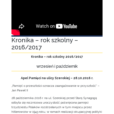
Kronika – rok szkolny –
2016/2017
Kronika – rok szkolny 2016/2017
wrzesień i październik
Apel Pamięci na ulicy Szerokiej – 28.10.2016 r.
„Pamięć o przeszłości oznacza zaangażowanie w przyszłość” –
Jan Paweł II
28 października 2016 r. na ul. Szerokiej przed Starą Synagogą
odbyła się rocznicowa uroczystość poświęcona pamięci
trzydziestu Polaków rozstrzelanych w tym miejscu przez
hitlerowców w 1943 roku, w ramach realizacji okupacyjnej polityki