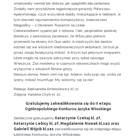
smakowały niemal tak dobrze, jak spaghetti alla carbonara.
Zostały nam przybliżone najjaśniejsze gwiazdy Półwyspu
Apenińskiego, czyli wszystkie diabły mieszkające w teatrach, w
tym również najznamienitsi kompozytorzy, malarze oraz
fotograficy – z Olivierem Toscanim na czele.
Ciekawostkami sypano jak z rękawa. I tak, pasjonatów polskiej
literatury z pewnością zaciekawi, że Włosi jako pierwsi
przenieśli na ekrany kin Quo vadis. A mężczyźni tak bardzo
kochali się we włoskich średniowiecznych aktorkach, że truli je
przez swoją fanatyczną miłość. A Rzym był jedynym miejscem,
które mogło na zawsze zatrzymać przy sobie naszego
Wieszcza. Zaś mordercy w czarnych rękawiczkach mogli wyjść
wyłącznie z włoskich filmów grozy.
Nessun dorma. Niech nikt nie śpi. Arlekin, kołysząc się, znika ze
sceny, miłość triumfuje. My widzimy się za rok!
Relacja: Aleksandra Ambrożewicz kl. 1c
Zdjęcia: Karolina Chyb kl. 2c.
Gratulujemy zakwalifikowania się do II etapu
Ogólnopolskiego Konkursu Języka Włoskiego
Serdecznie gratulujemy
Katarzynie Czekaj kl. 2f,
Katarzynie Lebicy kl. 2f, Magdalenie Nowak kl.1a2 oraz
Gabrieli Wójcik kl.1a1
zakwalifikowania się do kolejnego etapu
Łódzkiego Konkursu Języka Włoskiego.