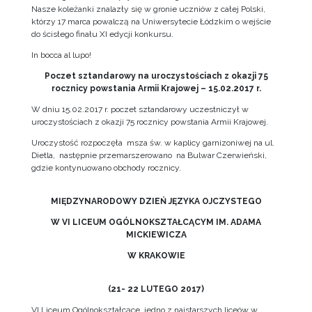
Nasze koleżanki znalazły się w gronie uczniów z całej Polski,
którzy 17 marca powalczą na Uniwersytecie Łódzkim o wejście
do ścisłego finału XI edycji konkursu.
In bocca al lupo!
Poczet sztandarowy na uroczystościach z okazji 75
rocznicy powstania Armii Krajowej – 15.02.2017 r.
W dniu 15.02.2017 r. poczet sztandarowy uczestniczył w
uroczystościach z okazji 75 rocznicy powstania Armii Krajowej.
Uroczystość rozpoczęła msza św. w kaplicy garnizoniwej na ul.
Dietla, następnie przemarszerowano na Bulwar Czerwieński,
gdzie kontynuowano obchody rocznicy.
MIĘDZYNARODOWY DZIEŃ JĘZYKA OJCZYSTEGO
W VI LICEUM OGÓLNOKSZTAŁCĄCYM IM. ADAMA
MICKIEWICZA
W KRAKOWIE
(21- 22 LUTEGO 2017)
VI Liceum Ogólnokształcące, jedno z najstarszych liceów w