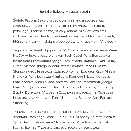
Święto Szkoły – 14.12.2016 r.
Święto Patrona Szkoły łączy dwa ważne dla społeczności
Szóstki wydarzenia: urodziny i imieniny wieszcza narodu
polskiego i Patrona naszej szkoły Adama Mickiewicza oraz
ślubowanie na sztandar koleżanek i kolegów z klas pierwszych,
którzy tym samym stają się pełnoprawnymi uczniami VI Liceum.
Tegoroczne święto 14 grudnia 2016 roku celebrowaliśmy w Kinie
KIJÓW w towarzystwie znakomitych Gości: Pana Bogusława
Kośmidera Przewodniczącego Rady Miasta Krakowa, Pani Haliny
Cimer Małopolskiego Wicekuratora Oświaty, Pana Łukasza
Słoniowskiego Przewodniczącego Komisji Edukacji Rady Miasta
Krakowa, Pana Łukasza Wantucha Radnego Miasta Krakowa,
Pana asesora Antonio Jose Navarro Betancor reprezentującego
Pana Radcę do spraw Edukacji Ambasady Hiszpanii, Pani Beaty
Zgutki Dyrektora IV Liceum Ogólnokształcącego im. Tadeusza
Kościuszki w Krakowie, Pani Magdaleny Bassary, Pani Barbary
Silberring.
Tradycyjnie, bo już po raz dziesiąty uroczystą Galę uświetnił
spektakl Szkolnego Teatru PROSCENIUM oparty na motywach z
życia i twórczości Adama Mickiewicza. Przedstawienie „Jak
kochali filomaci?” zostało bardzo ciepło przyjęte przez