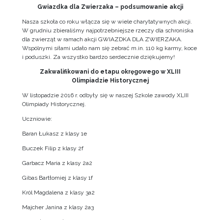
Gwiazdka dla Zwierzaka – podsumowanie akcji
Nasza szkoła co roku włącza się w wiele charytatywnych akcji.
W grudniu zbieraliśmy najpotrzebniejsze rzeczy dla schroniska
dla zwierząt w ramach akcji GWIAZDKA DLA ZWIERZAKA.
Wspólnymi siłami udało nam się zebrać m.in. 110 kg karmy, koce
i poduszki. Za wszystko bardzo serdecznie dziękujemy!
Zakwalifikowani do etapu okręgowego w XLIII
Olimpiadzie Historycznej
W listopadzie 2016 r. odbyły się w naszej Szkole zawody XLIII
Olimpiady Historycznej.
Uczniowie:
Baran Łukasz z klasy 1e
Buczek Filip z klasy 2f
Garbacz Maria z klasy 2a2
Gibas Bartłomiej z klasy 1f
Król Magdalena z klasy 3a2
Majcher Janina z klasy 2a3