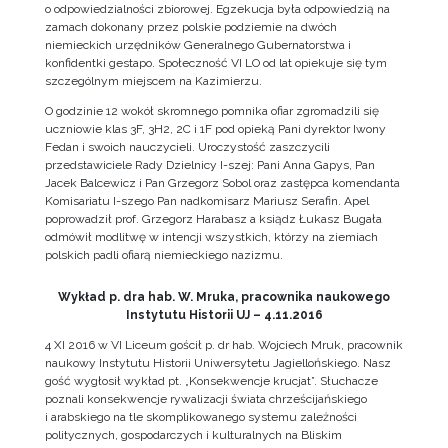
o odpowiedzialności zbiorowej. Egzekucja była odpowiedzią na
zamach dokonany przez polskie podziemie na dwóch
niemieckich urzędników Generalnego Gubernatorstwa i
konfidentki gestapo. Społeczność VI LO od lat opiekuje się tym
szczególnym miejscem na Kazimierzu.
O godzinie 12 wokół skromnego pomnika ofiar zgromadzili się
uczniowie klas 3F, 3H2, 2C i 1F pod opieką Pani dyrektor Iwony
Fedan i swoich nauczycieli. Uroczystość zaszczycili
przedstawiciele Rady Dzielnicy I-szej: Pani Anna Gapys, Pan
Jacek Balcewicz i Pan Grzegorz Sobol oraz zastępca komendanta
Komisariatu I-szego Pan nadkomisarz Mariusz Serafin. Apel
poprowadził prof. Grzegorz Harabasz a ksiądz Łukasz Bugała
odmówił modlitwę w intencji wszystkich, którzy na ziemiach
polskich padli ofiarą niemieckiego nazizmu.
Wykład p. dra hab. W. Mruka, pracownika naukowego
Instytutu Historii UJ – 4.11.2016
4 XI 2016 w VI Liceum gościł p. dr hab. Wojciech Mruk, pracownik
naukowy Instytutu Historii Uniwersytetu Jagiellońskiego. Nasz
gość wygłosił wykład pt. „Konsekwencje krucjat”. Słuchacze
poznali konsekwencje rywalizacji świata chrześcijańskiego
i arabskiego na tle skomplikowanego systemu zależności
politycznych, gospodarczych i kulturalnych na Bliskim