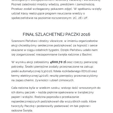
Poznali zależności między władzą, prestiżem i zamożnością.
Przekaz został wzbogacony pokazem zdjęć. W spotkaniu wzięły
udział klasy realizujące program nauczania wiedzy o
społeczeństwie na poziomie rozszerzonym: 2C, 2E i 2F.
FINAŁ SZLACHETNEJ PACZKI 2016
Szanowni Państwo i drodzy vilowicze, w imieniu organizatorów
akcji chcielibyśmy serdecznie podziękować za hojność i serce
okazane w ciągu ostatnich tygodni. Dzięki Państwu udało nam
się zorganizować niezapomniane święta rodzinie z Bochni.
W wyniku akcji zebraliśmy
4600,70 zl
oraz rzeczy pierwszej
potrzeby. Środki pieniężne zostały przeznaczone na zakup:
pralki automatycznej (1300zl), fotela rozkładanego (670zl) oraz
termy elektrycznej (420zł), resztę pieniędzy przeznaczyliśmy
na zapas chemii, żywności i ubrań zimowych.
Cała rodzina była w wielkim szoku, widząc ilość wnoszonych do
ich domu paczek – każda pięknie opakowana w świąteczny
papier i wstążki. Rodzina poprosiła o przekazanie
najserdeczniejszych podziękowań dla wszystkich osób, które
tworzyły Paczkę i postanowiły podarować im tak piękne i
radosne Święta.