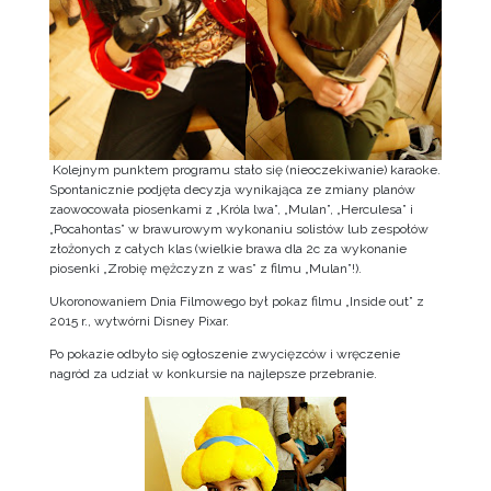
Kolejnym punktem programu stało się (nieoczekiwanie) karaoke.
Spontanicznie podjęta decyzja wynikająca ze zmiany planów
zaowocowała piosenkami z „Króla lwa”, „Mulan”, „Herculesa” i
„Pocahontas” w brawurowym wykonaniu solistów lub zespołów
złożonych z całych klas (wielkie brawa dla 2c za wykonanie
piosenki „Zrobię mężczyzn z was” z filmu „Mulan”!).
Ukoronowaniem Dnia Filmowego był pokaz filmu „Inside out” z
2015 r., wytwórni Disney Pixar.
Po pokazie odbyło się ogłoszenie zwycięzców i wręczenie
nagród za udział w konkursie na najlepsze przebranie.