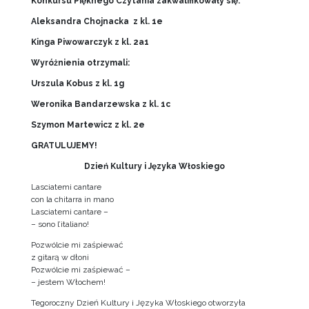
Konkursu Pięknego Czytania zakwalifikowały się:
Aleksandra Chojnacka z kl. 1e
Kinga Piwowarczyk z kl. 2a1
Wyróżnienia otrzymali:
Urszula Kobus z kl. 1g
Weronika Bandarzewska z kl. 1c
Szymon Martewicz z kl. 2e
GRATULUJEMY!
Dzień Kultury i Języka Włoskiego
Lasciatemi cantare
con la chitarra in mano
Lasciatemi cantare –
– sono l’italiano!
Pozwólcie mi zaśpiewać
z gitarą w dłoni
Pozwólcie mi zaśpiewać –
– jestem Włochem!
Tegoroczny Dzień Kultury i Języka Włoskiego otworzyła