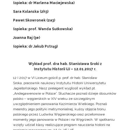
(opieka: dr Marlena Maciejewska)
Sara Kola
ńska (2h3)
Pawe
ł Skowronek (2a3)
(opieka: prof. Wanda Su
łkowska)
Joanna Raj (3e)
(opieka: dr Jakub Pstr
ąg)
Wykład prof. dra hab. Stanisława Sroki z
Instytutu Historii UJ – 12.01.2017 r.
12 I 2017 w VI Liceum gościł p. prof. dr hab. Stanisław
Sroka, pracownik naukowy Instytutu Historii Uniwersytetu
Jagiellońskiego. Nasz prelegent wygłosił wykład pt.
„Andegawenowie w Polsce”. Słuchacze poznali dzieje stosunków
polsko – węgierskich w XIV wieku ze szczególnym
uwzględnieniem panowania Kazimierza Wielkiego. Poznali
meandry jego polityki matrymonialnej, kulisy objęcia tronu
polskiego przez Ludwika Węgierskiego oraz przełomowe
momenty jego panowania w Polsce i na Węgrzech. W spotkaniu
wzięły udział klasy realizujące program nauczania historii na
poziomie rozszerzonym: 2A/3, 2E i 2F.