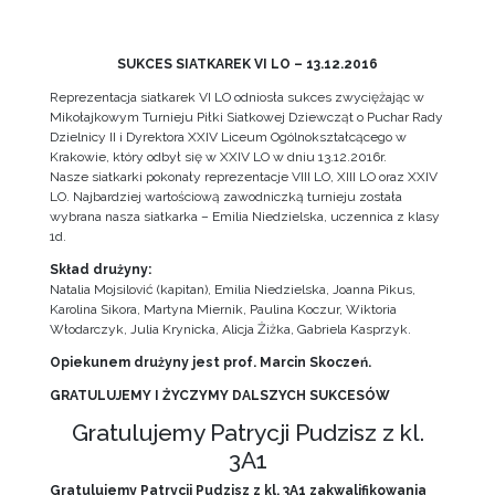
SUKCES SIATKAREK VI LO – 13.12.2016
Reprezentacja siatkarek VI LO odniosła sukces zwyciężając w
Mikołajkowym Turnieju Piłki Siatkowej Dziewcząt o Puchar Rady
Dzielnicy II i Dyrektora XXIV Liceum Ogólnokształcącego w
Krakowie, który odbył się w XXIV LO w dniu 13.12.2016r.
Nasze siatkarki pokonały reprezentacje VIII LO, XIII LO oraz XXIV
LO. Najbardziej wartościową zawodniczką turnieju została
wybrana nasza siatkarka – Emilia Niedzielska, uczennica z klasy
1d.
Skład drużyny:
Natalia Mojsilović (kapitan), Emilia Niedzielska, Joanna Pikus,
Karolina Sikora, Martyna Miernik, Paulina Koczur, Wiktoria
Włodarczyk, Julia Krynicka, Alicja Żiżka, Gabriela Kasprzyk.
Opiekunem drużyny jest prof. Marcin Skoczeń.
GRATULUJEMY I ŻYCZYMY DALSZYCH SUKCESÓW
Gratulujemy Patrycji Pudzisz z kl.
3A1
Gratulujemy Patrycji Pudzisz z kl. 3A1 zakwalifikowania